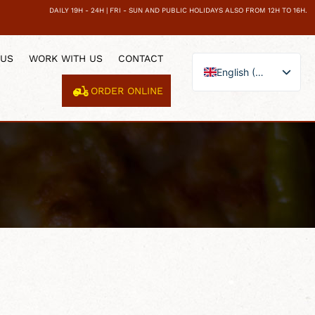
DAILY 19H - 24H | FRI - SUN AND PUBLIC HOLIDAYS ALSO FROM 12H TO 16H.
 US
WORK WITH US
CONTACT
English (UK)
ORDER ONLINE
Español
Català
Français