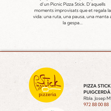
d’un Picnic Pizza Stick. D’aquells
moments improvisats que et regala l
vida: una ruta, una pausa, una manta 
la gespa...
PIZZA STICK
PUIGCERDÀ
Rbla. Josep Mª
972 88 00 88