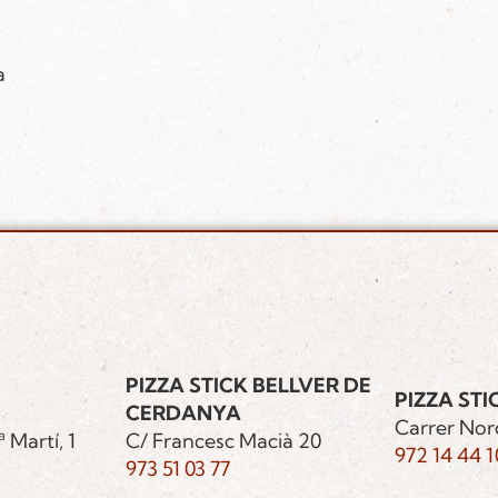
a
a
PIZZA STICK BELLVER DE
PIZZA STI
CERDANYA
Carrer Nor
 Martí, 1
C/ Francesc Macià 20
972 14 44 1
973 51 03 77