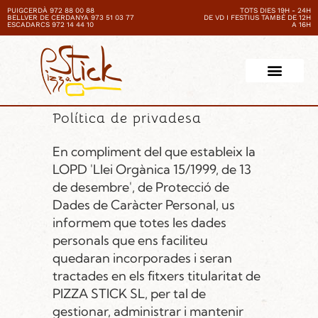
PUIGCERDÀ 972 88 00 88
TOTS DIES 19H - 24H
BELLVER DE CERDANYA 973 51 03 77
DE VD I FESTIUS TAMBÉ DE 12H
ESCADARCS 972 14 44 10
A 16H
Política de privadesa
En compliment del que estableix la
LOPD 'Llei Orgànica 15/1999, de 13
de desembre', de Protecció de
Dades de Caràcter Personal, us
informem que totes les dades
personals que ens faciliteu
quedaran incorporades i seran
tractades en els fitxers titularitat de
PIZZA STICK SL, per tal de
gestionar, administrar i mantenir