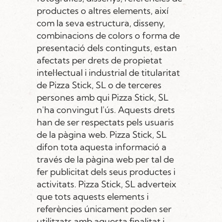
productes o altres elements, així
com la seva estructura, disseny,
combinacions de colors o forma de
presentació dels continguts, estan
afectats per drets de propietat
intel·lectual i industrial de titularitat
de Pizza Stick, SL o de terceres
persones amb qui Pizza Stick, SL
n'ha convingut l'ús. Aquests drets
han de ser respectats pels usuaris
de la pàgina web. Pizza Stick, SL
difon tota aquesta informació a
través de la pàgina web per tal de
fer publicitat dels seus productes i
activitats. Pizza Stick, SL adverteix
que tots aquests elements i
referències únicament poden ser
utilitzats amb aquesta finalitat i