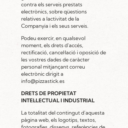
contra els serveis prestats
electrònics, sobre qüestions
relatives a lactivitat de la
Companyia i els seus serveis.
Podeu exercir, en qualsevol
moment, els drets d'accés,
rectificació, cancel·lació i oposició de
les vostres dades de caràcter
personal mitjançant correu
electrònic dirigit a
info@pizzastick.es
DRETS DE PROPIETAT
INTEL·LECTUAL I INDUSTRIAL
La totalitat del contingut d'aquesta
pàgina web, els logotips, textos,
fotografies, dissenys, referències de