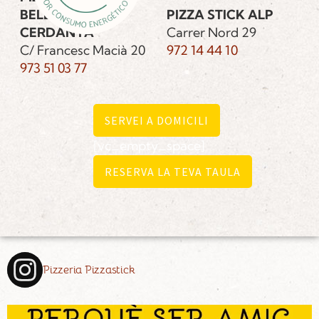
BELLVER DE
PIZZA STICK ALP
CERDANYA
Carrer Nord 29
C/ Francesc Macià 20
972 14 44 10
973 51 03 77
SERVEI A DOMICILI
[vc_empty_space]
RESERVA LA TEVA TAULA
Pizzeria Pizzastick