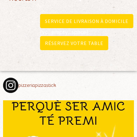
SERVICE DE LIVRAISON À DOMICILE
[vc_empty_space]
RÉSERVEZ VOTRE TABLE
pizzeriapizzastick