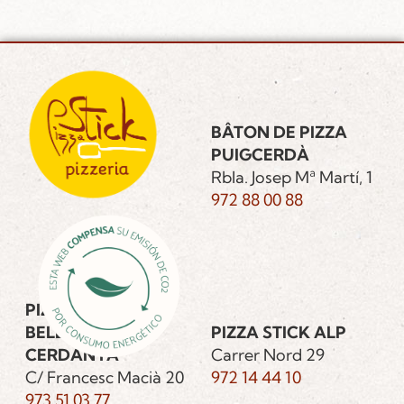
BÂTON DE PIZZA
PUIGCERDÀ
Rbla. Josep Mª Martí, 1
972 88 00 88
PIZZA STICK
BELLVER DE
PIZZA STICK ALP
CERDANYA
Carrer Nord 29
C/ Francesc Macià 20
972 14 44 10
973 51 03 77