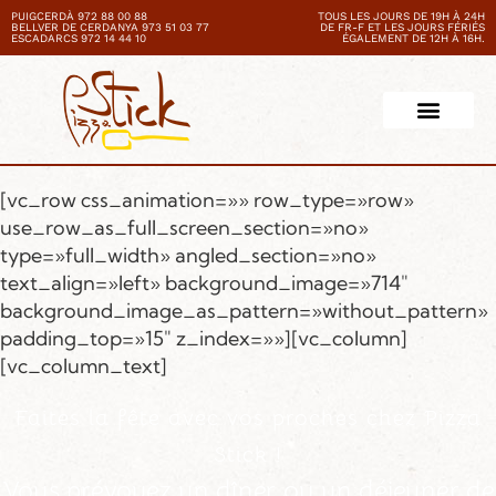
PUIGCERDÀ 972 88 00 88
TOUS LES JOURS DE 19H À 24H
BELLVER DE CERDANYA 973 51 03 77
DE FR-F ET LES JOURS FÉRIÉS
ESCADARCS 972 14 44 10
ÉGALEMENT DE 12H À 16H.
[vc_row css_animation=»» row_type=»row»
use_row_as_full_screen_section=»no»
type=»full_width» angled_section=»no»
text_align=»left» background_image=»714″
background_image_as_pattern=»without_pattern»
padding_top=»15″ z_index=»»][vc_column]
[vc_column_text]
Faites la fête avec vos proches chez Pizza
Stick !
Vous prévoyez un dîner ou un déjeuner de