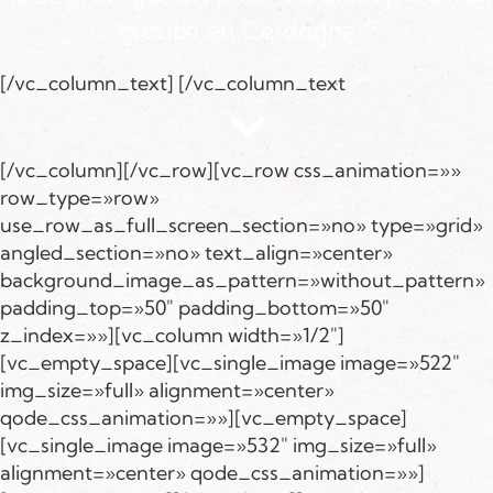
groupe en Cerdagne ?
[/vc_column_text] [/vc_column_text
[/vc_column][/vc_row][vc_row css_animation=»»
row_type=»row»
use_row_as_full_screen_section=»no» type=»grid»
angled_section=»no» text_align=»center»
background_image_as_pattern=»without_pattern»
padding_top=»50″ padding_bottom=»50″
z_index=»»][vc_column width=»1/2″]
[vc_empty_space][vc_single_image image=»522″
img_size=»full» alignment=»center»
qode_css_animation=»»][vc_empty_space]
[vc_single_image image=»532″ img_size=»full»
alignment=»center» qode_css_animation=»»]