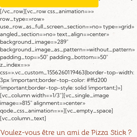
[/vc_row][vc_row css_animation=»»
row_type=»row»
use_row_as_full_screen_section=»no» type=»grid»
angled_section=»no» text_align=»center»
background_image=»289″
background_image_as_pattern=»without_pattern»
padding_top=»50″ padding_bottom=»50″
z_index=»»
css=».vc_custom_1556260119463{border-top-width:
3px !important;border-top-color: #ffd200
!important;border-top-style: solid !important;}»]
[vc_column width=»1/3″][vc_single_image
image=»815″ alignment=»center»
qode_css_animation=»»][vc_empty_space]
[vc_column_text]
Voulez-vous être un ami de Pizza Stick ?