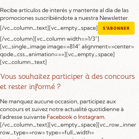
Recibe artículos de interés y mantente al día de las
promociones suscribiéndote a nuestra Newsletter.
[/vc_column_text][vc_empty_space]
S'ABONNER
[/vc_column][vc_column width=»1/3″]
[vc_single_image image=»814″ alignment=»center»
qode_css_animation=»»][vc_empty_space]
[vc_column_text]
Vous souhaitez participer à des concours
et rester informé ?
Ne manquez aucune occasion, participez aux
concours et suivez notre actualité quotidienne à
l'adresse suivante
Facebook
o
Instagram
.
[/vc_column_text][vc_empty_space][vc_row_inner
row_type=»row» type=»full_width»