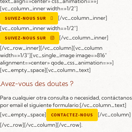
text_align=»center» css_animation=»»]
[vc_column_inner width=»1/2″]
[/vc_column_inner]
SUIVEZ-NOUS SUR
[vc_column_inner width=»1/2″]
[/vc_column_inner]
SUIVEZ-NOUS SUR
[/vc_row_inner][/vc_column][vc_column
width=»1/3″][vc_single_image image=»816″
alignment=»center» qode_css_animation=»»]
[vc_empty_space][vc_column_text]
Avez-vous des doutes ?
Para cualquier otra consulta o necesidad, contáctanos
por email el siguiente formulario:[/vc_column_text]
[vc_empty_space]
[/vc_column]
CONTACTEZ-NOUS
[/vc_row][/vc_column][/vc_row].