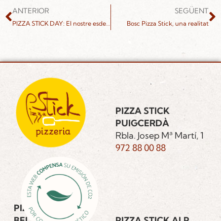
ANTERIOR
SEGÜENT
PIZZA STICK DAY: El nostre esdeveniment més deliciós i enriquidor.
Bosc Pizza Stick, una realitat
PIZZA STICK
PUIGCERDÀ
Rbla. Josep Mª Martí, 1
972 88 00 88
PIZZA STICK
BELLVER DE
PIZZA STICK ALP