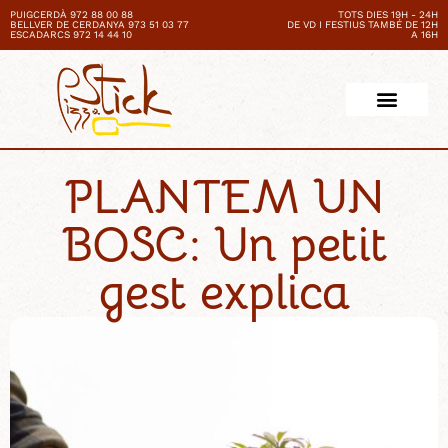
PUIGCERDÀ 972 88 00 88
TOTS DIES 19H - 24H
BELLVER DE CERDANYA 973 51 03 77
DE VD I FESTIUS TAMBÉ DE 12H
ESCADARCS 972 14 44 10
A 16H
PLANTEM UN
BOSC: Un petit
gest explica