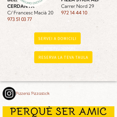
CERDANYA
Carrer Nord 29
C/ Francesc Macià 20
972 14 44 10
973 51 03 77
SERVEI A DOMICILI
[vc_empty_space]
RESERVA LA TEVA TAULA
Pizzeria Pizzastick