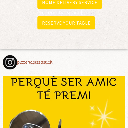
HOME DELIVERY SERVICE
[vc_empty_space]
RESERVE YOUR TABLE
pizzeriapizzastick