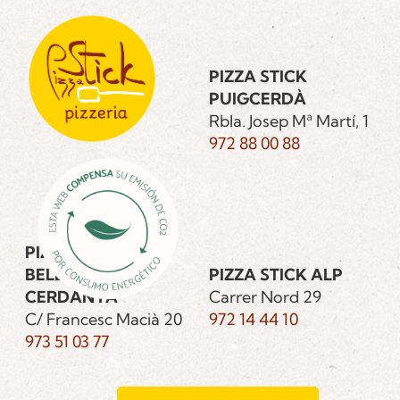
PIZZA STICK
PUIGCERDÀ
Rbla. Josep Mª Martí, 1
972 88 00 88
PIZZA STICK
BELLVER DE
PIZZA STICK ALP
CERDANYA
Carrer Nord 29
C/ Francesc Macià 20
972 14 44 10
973 51 03 77