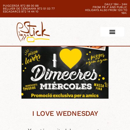
DAILY 19H - 24H
PUIGCERDÀ 972 88 00 88
FROM FR-F AND PUBLIC
BELLVER DE CERDANYA 973 51 03 77
HOLIDAYS ALSO FROM 12H TO
ESCADARCS 972 14 44 10
16H.
I LOVE WEDNESDAY