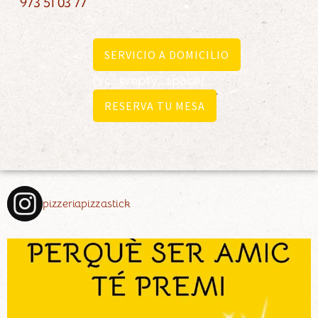
973 51 03 77
SERVICIO A DOMICILIO
[vc_empty_space]
RESERVA TU MESA
pizzeriapizzastick