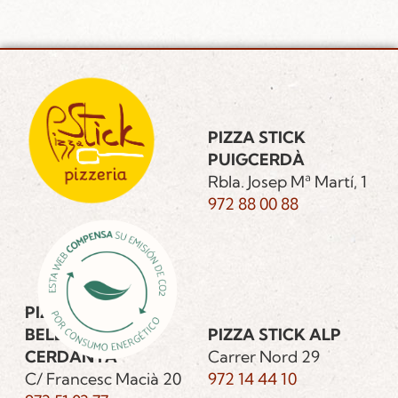
PIZZA STICK
PUIGCERDÀ
Rbla. Josep Mª Martí, 1
972 88 00 88
PIZZA STICK
BELLVER DE
PIZZA STICK ALP
CERDANYA
Carrer Nord 29
C/ Francesc Macià 20
972 14 44 10