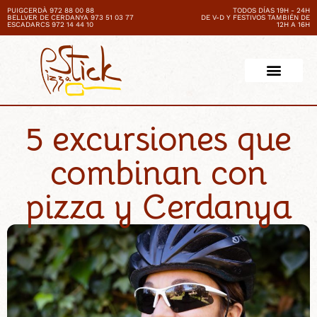
PUIGCERDÀ 972 88 00 88
TODOS DÍAS 19H - 24H
BELLVER DE CERDANYA 973 51 03 77
DE V-D Y FESTIVOS TAMBIÉN DE
ESCADARCS 972 14 44 10
12H A 16H
5 excursiones que
combinan con
pizza y Cerdanya