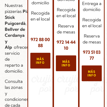
domicilio
Entrega a
Nuestras
domicilio
Recogida
pizzerías
Pizza
Recogida
en el local
Stick
en el local
Recogida
Puigcerdà
,
en el local
Reserva
.
Bellver de
de mesas
Cerdanya
Reserva
972 88 00
y
de mesas
972 14 44
88
Alp
ofrecen
10
973 51 03
servicio
77
de
MÁS
MÁS
INFO
reparto a
INFO
domicilio.
MÁS
INFO
Consulta
las zonas
y
condiciones
de cada