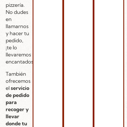
pizzería.
No dudes
en
llamarnos
y hacer tu
pedido,
¡te lo
llevaremos
encantados!
También
ofrecemos
el
servicio
de pedido
para
recoger y
llevar
donde tu