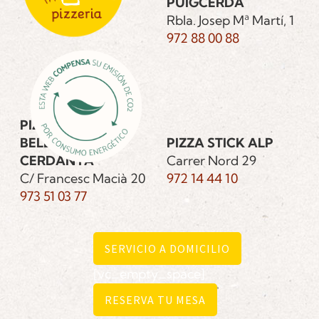
PUIGCERDÀ
Rbla. Josep Mª Martí, 1
972 88 00 88
PIZZA STICK
BELLVER DE
PIZZA STICK ALP
CERDANYA
Carrer Nord 29
C/ Francesc Macià 20
972 14 44 10
973 51 03 77
SERVICIO A DOMICILIO
[vc_empty_space]
RESERVA TU MESA