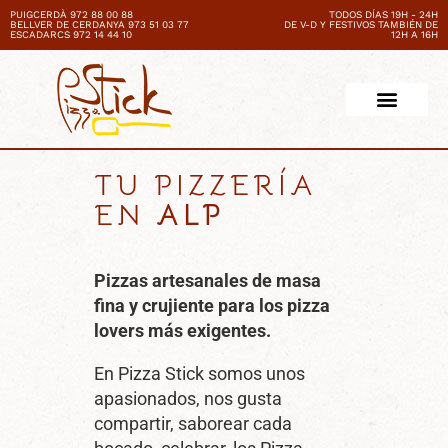
PUIGCERDÀ 972 88 00 88
TODOS DÍAS 19H - 24H
BELLVER DE CERDANYA 973 51 03 77
DE V-D Y FESTIVOS TAMBIÉN DE
ESCADARCS 972 14 44 10
12H A 16H
TU PIZZERÍA
EN
ALP
Pizzas artesanales de masa
fina y crujiente para los pizza
lovers más exigentes.
En Pizza Stick somos unos
apasionados, nos gusta
compartir, saborear cada