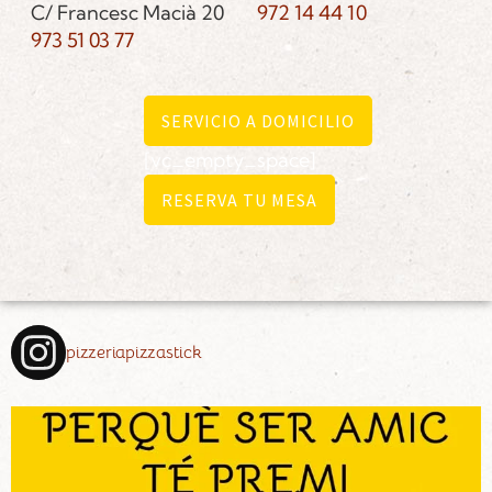
C/ Francesc Macià 20
972 14 44 10
973 51 03 77
SERVICIO A DOMICILIO
[vc_empty_space]
RESERVA TU MESA
pizzeriapizzastick