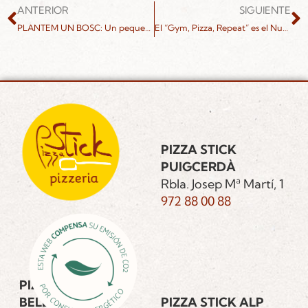
ANTERIOR
SIGUIENTE
PLANTEM UN BOSC: Un pequeño gesto cuenta
El “Gym, Pizza, Repeat” es el Nuevo Mantra
PIZZA STICK
PUIGCERDÀ
Rbla. Josep Mª Martí, 1
972 88 00 88
PIZZA STICK
BELLVER DE
PIZZA STICK ALP