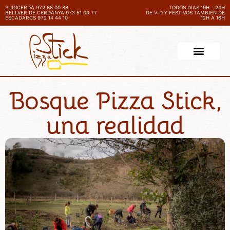
PUIGCERDÀ 972 88 00 88
TODOS DÍAS 19H - 24H
BELLVER DE CERDANYA 973 51 03 77
DE V-D Y FESTIVOS TAMBIÉN DE
ESCADARCS 972 14 44 10
12H A 16H
Bosque Pizza Stick,
una realidad