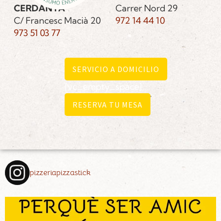
CERDANYA
Carrer Nord 29
C/ Francesc Macià 20
972 14 44 10
973 51 03 77
SERVICIO A DOMICILIO
[vc_empty_space]
RESERVA TU MESA
pizzeriapizzastick