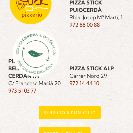
PIZZA STICK
PUIGCERDÀ
Rbla. Josep Mª Martí, 1
972 88 00 88
PIZZA STICK
BELLVER DE
PIZZA STICK ALP
CERDANYA
Carrer Nord 29
C/ Francesc Macià 20
972 14 44 10
973 51 03 77
SERVICIO A DOMICILIO
[vc_empty_space]