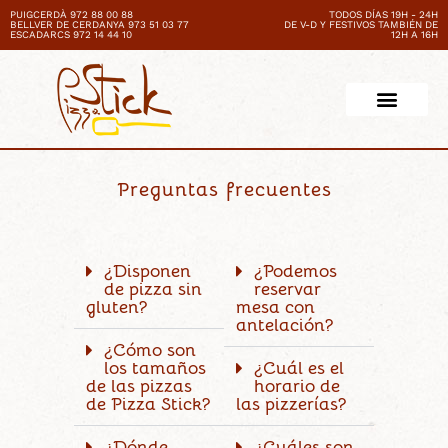
PUIGCERDÀ 972 88 00 88
TODOS DÍAS 19H - 24H
BELLVER DE CERDANYA 973 51 03 77
DE V-D Y FESTIVOS TAMBIÉN DE
ESCADARCS 972 14 44 10
12H A 16H
Preguntas frecuentes
¿Disponen
¿Podemos
de pizza sin
reservar
gluten?
mesa con
antelación?
¿Cómo son
los tamaños
¿Cuál es el
de las pizzas
horario de
de Pizza Stick?
las pizzerías?
¿Dónde
¿Cuáles son