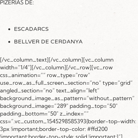
PIZERIAS DE:
ESCADARCS
BELLVER DE CERDANYA
[/vc_column_text][/vc_column][vc_column
width=”1/4″][/vc_column][/vc_row][vc_row
css_animation=”” row_type=”row”
use_row_as_full_screen_section=”no” type=”grid”
angled_section=”no” text_align=”left”
background_image_as_pattern=”without_pattern”
background_image=”289″ padding_top=”50″
padding_bottom=”50″ z_index=””
css=”.vc_custom_1545298585393{border-top-width:
3px !important;border-top-color: #ffd200
!important;border-top-style: solid !important;}”]