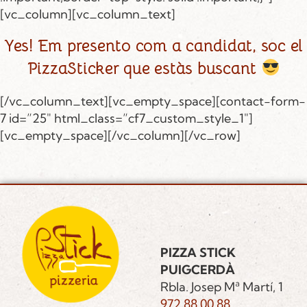
[vc_column][vc_column_text]
Yes! Em presento com a candidat, soc el
PizzaSticker que estàs buscant
[/vc_column_text][vc_empty_space][contact-form-
7 id=”25″ html_class=”cf7_custom_style_1″]
[vc_empty_space][/vc_column][/vc_row]
PIZZA STICK
PUIGCERDÀ
Rbla. Josep Mª Martí, 1
972 88 00 88