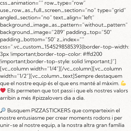
css_animation=”” row_type=”row”
use_row_as_full_screen_section=”no” type=”grid”
angled_section=”no” text_align=”left”
background_image_as_pattern=”without_pattern”
background_image=”289″ padding_top=”50″
padding_bottom=”50″ z_index=””
css=”.vc_custom_1545298585393{border-top-width:
3px !important;border-top-color: #ffd200
!important;border-top-style: solid !important;}”]
[vc_column width=”1/4″][/vc_column][vc_column
width=”1/2″][vc_column_text]Sempre destaquem
que el nostre equip és el que ens manté al màxim.
Ells permeten que tot passi i que els nostres valors
arribin a més #pizzalovers dia a dia.
Busquem PIZZASTICKERS que comparteixin el
nostre entusiasme per crear moments rodons i per
unir-se al nostre equip, a la nostra altra gran família