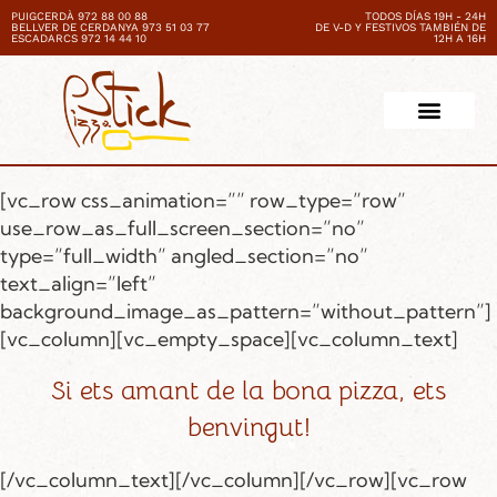
PUIGCERDÀ 972 88 00 88
TODOS DÍAS 19H - 24H
BELLVER DE CERDANYA 973 51 03 77
DE V-D Y FESTIVOS TAMBIÉN DE
ESCADARCS 972 14 44 10
12H A 16H
[vc_row css_animation=”” row_type=”row”
use_row_as_full_screen_section=”no”
type=”full_width” angled_section=”no”
text_align=”left”
background_image_as_pattern=”without_pattern”]
[vc_column][vc_empty_space][vc_column_text]
Si ets amant de la bona pizza, ets
benvingut!
[/vc_column_text][/vc_column][/vc_row][vc_row