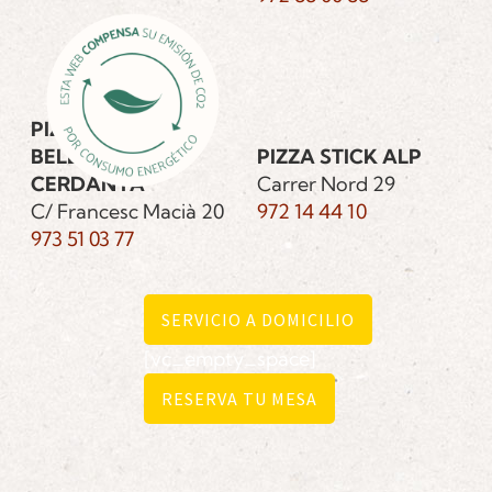
PIZZA STICK
BELLVER DE
PIZZA STICK ALP
CERDANYA
Carrer Nord 29
C/ Francesc Macià 20
972 14 44 10
973 51 03 77
SERVICIO A DOMICILIO
[vc_empty_space]
RESERVA TU MESA